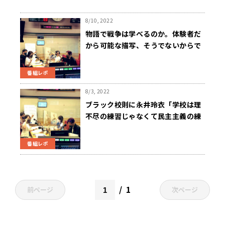
8/10, 2022
物語で戦争は学べるのか。体験者だ
から可能な描写、そうでないからで
きる表現
番組レポ
8/3, 2022
ブラック校則に永井玲衣「学校は理
不尽の練習じゃなくて民主主義の練
習の場であるべき」
番組レポ
1
前ページ
次ページ