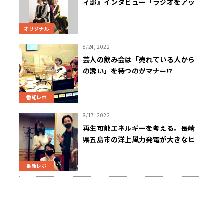
ィ部』インタビュー「ラジオをアッ
プデートする。」
オリジナル
8/24, 2022
芸人の飲み会は「売れている人から
の誘い」を待つのがマナー!?
番組レポ
8/17, 2022
再生可能エネルギーを考える。長崎
県五島市の洋上風力発電が大きなヒ
ントに!?
番組レポ