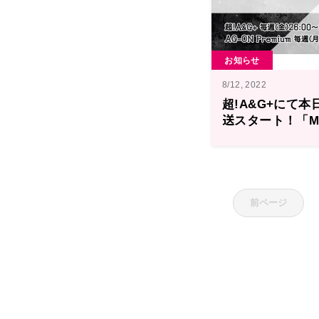
お知らせ
8/12, 2022
超!A&G+にて本日
送スタート！「MA
RADIO 今井文也のN
前ページ