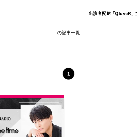
出演者
配信「QloveR」
新番組
の記事一覧
1