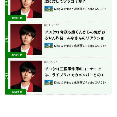
理に対してツッコミが？
King & Prince 永瀬廉のRadio GARDEN
お知らせ
8/11, 2022
8/18(木) 今夜も廉くんからの俺がお
るやん炸裂！みなさんのリアクショ
ンは？
King & Prince 永瀬廉のRadio GARDEN
お知らせ
8/4, 2022
8/11(木) 王国事件簿のコーナーで
は、ライブリハでのメンバーとのエ
ピソードを披露！
King & Prince 永瀬廉のRadio GARDEN
お知らせ