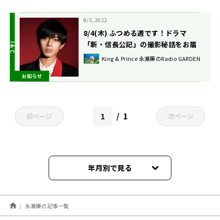
8/3, 2022
8/4(木) ふつめる週です！ドラマ
「新・信長公記」の撮影秘話をお届
け！
King & Prince 永瀬廉のRadio GARDEN
お知らせ
1
前ページ
次ページ
年月別で見る
2026年08月
永瀬廉の記事一覧
2026年07月