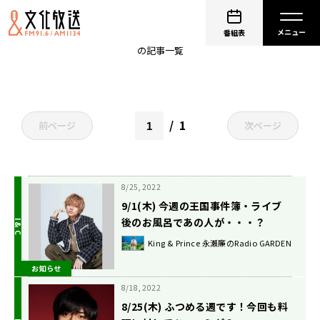
永瀬廉
番組表
の記事一覧
1
前ページ
次ページ
8/25, 2022
9/1(木) 今週の王国事件簿・ライブ
後のお風呂であの人が・・・？
King & Prince 永瀬廉のRadio GARDEN
お知らせ
8/18, 2022
8/25(木) ふつめる週です！今回も料