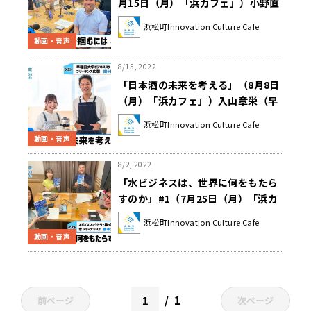
月15日（月）「浜カフェ」）小野直
紀（雑誌『広告』編集長、株式会社
浜松町Innovation Culture Cafe
博報堂「monom」代表）片山智弘
動画・音声
（株式会社セガ エックスディー取締
役執行役員）
8/15, 2022
「日本酒の未来を考える」（8月8日
（月）「浜カフェ」）入山章栄（早
稲田大学ビジネススクール教授）田
浜松町Innovation Culture Cafe
ケ原恵美（フリーランス広報）
動画・音声
8/2, 2022
「水ビジネスは、世界に何をもたら
すのか」#1（7月25日（月）「浜カ
フェ」）流郷綾乃（スパイスファク
浜松町Innovation Culture Cafe
トリー株式会社CSO）橋本淳司（水
動画・音声
ジャーナリスト）
1
前ページ
次ページ