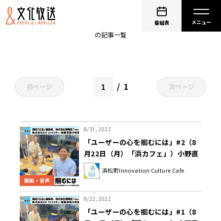
田ケ原 恵美
番組表
の記事一覧
1
前ページ
次ページ
8/31, 2022
「ユーザーの心を掴むには」#2（8
月22日（月）「浜カフェ」）小野直
紀（雑誌『広告』編集長、株式会社
浜松町Innovation Culture Cafe
博報堂「monom」代表）片山智弘
動画・音声
（株式会社セガ エックスディー取締
役執行役員）
8/22, 2022
「ユーザーの心を掴むには」#1（8