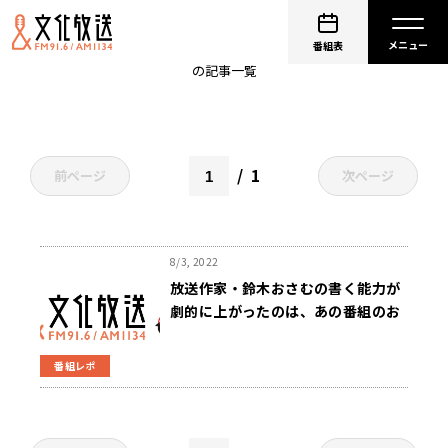
笑福亭鶴光
番組表
の記事一覧
1
前ページ
次ページ
8/3, 2022
放送作家・鈴木おさむの書く能力が
劇的に上がったのは、あの番組のお
かげ！？
番組レポ