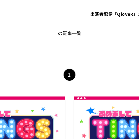
出演者
配信「QloveR」
＝LOVE
の記事一覧
1