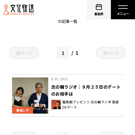
あんにゅ
番組表
の記事一覧
1
前ページ
次ページ
9/25, 2022
志の輔ラジオ：９月２５日のデート
のお相手は
龍角散プレゼンツ 志の輔ラジオ 落語
DEデート
番組レポ