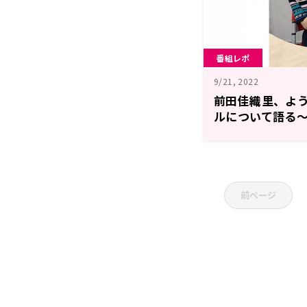
番組レポ
9/21, 2022
前田佳織里、よ
ルについて語る～
進め！前田号」
前ページ