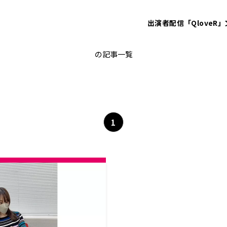
出演者
配信「QloveR」
すすまえ
の記事一覧
1