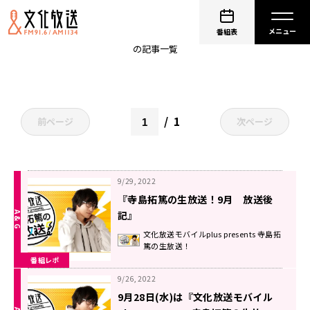
てらしー
番組表
の記事一覧
1
前ページ
次ページ
9/29, 2022
『寺島拓篤の生放送！9月 放送後
記』
文化放送モバイルplus presents 寺島拓
篤の生放送！
番組レポ
9/26, 2022
9月28日(水)は『文化放送モバイル