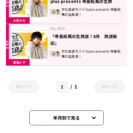
plus presents 寺島拓篤の生放
送！』
文化放送モバイルplus presents 寺島拓
篤の生放送！
お知らせ
9/1, 2022
『寺島拓篤の生放送！8月 放送後
記』
文化放送モバイルplus presents 寺島拓
篤の生放送！
番組レポ
1
前ページ
次ページ
年月別で見る