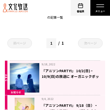
アニメソング
番組表
の記事一覧
1
前ページ
次ページ
9/18, 2022
『アニソンPARTY!』 10/2(日)・
10/9(日)の放送に オーガニックポッ
プユニット・marble が決定 文化放
送スタジオから世界に向けてスタジ
お知らせ
オセッションをお届け
9/4, 2022
『アニソンPARTY!』 9/18（日）・