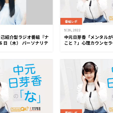
番組レポ
9/26, 2022
自己紹介型ラジオ番組『ナ
中元日芽香「メンタルが
 6 日（木） パーソナリテ
こと？」心理カウンセラ
月ぶりに地上波でパーソ
ルについて語る
香が担当！ Podcast番
の「な」』人気コーナー
番組レポ