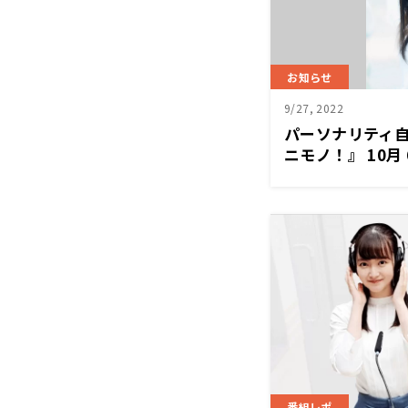
お知らせ
9/27, 2022
パーソナリティ
ニモノ！』 10月
ィは、約1年3か
ナリティ 中元日芽
組『中元日芽香
も！
番組レポ