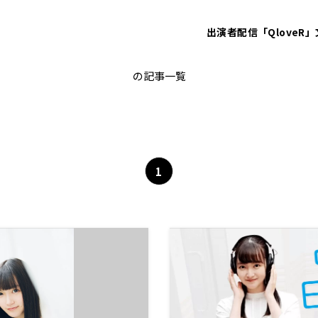
出演者
配信「QloveR」
中元日芽香の「な」
の記事一覧
1