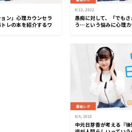
9/12, 2022
ション」心理カウンセラ
愚痴に対して、「でもさ
筋トレの本を紹介するワ
う…という悩みに心理カ
ーって思いすぎて、私は、
が答える「自身の意見を
ージの写真を撮ったかわか
て素晴らしいこと。だけ
番組レポ
9/5, 2022
中元日芽香が考える『後
姿が人間らしいっていう