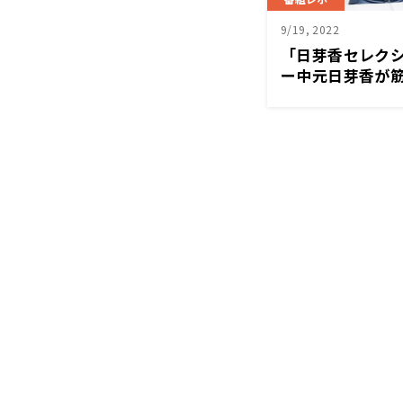
9/19, 2022
「日芽香セレク
ー中元日芽香が
ケ「なるほどな
何枚スマホでペ
らなくなる」