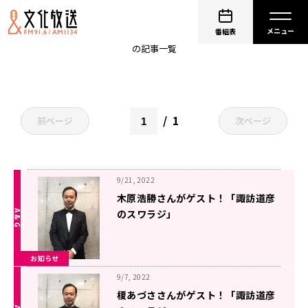
名探偵コナン
番組表
の記事一覧
1
前ページ
次ページ
9/21, 2022
木原浩勝さんがゲスト！「諏訪道彦
のスワラジ」
お知らせ
9/7, 2022
榎あづささんがゲスト！「諏訪道彦