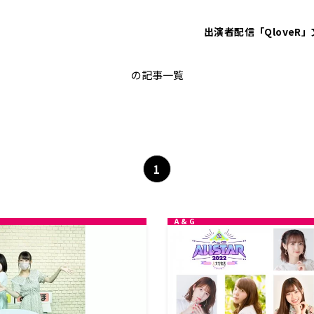
出演者
配信「QloveR」
岡咲美保
の記事一覧
1