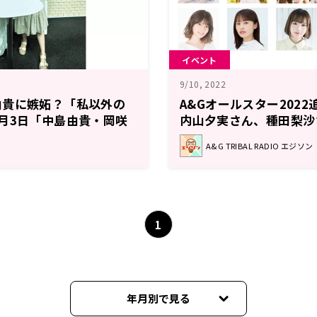
イベント
9/10, 2022
由貴に嫉妬？「私以外の
A&Gオールスター202
月3日「中島由貴・岡咲
内山夕実さん、種田梨沙
ンド！！」
定！チケットは一般販売
A&G TRIBAL RADIO エジソン
1
年月別で見る