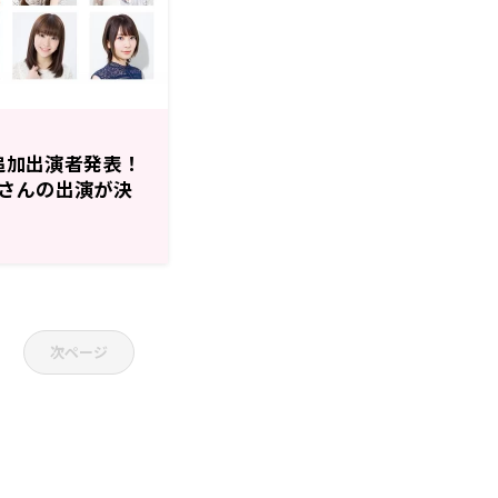
2追加出演者発表！
さんの出演が決
中！！
次ページ