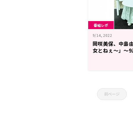
番組レポ
9/14, 2022
岡咲美保、中島
女とねぇ〜」～9
美保 あうとスタ
前ページ