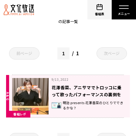
花澤香菜のひとりでできるかな？
番組表
の記事一覧
1
前ページ
次ページ
9/13, 2022
花澤香菜、アニサマでトロッコに乗
って歌ったパフォーマンスの裏側を
明かす！～9月11日放送「明治
明治 presents 花澤香菜のひとりででき
るかな？
presents 花澤香菜のひとりででき
番組レポ
るかな？」