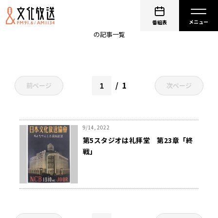
開局物語
番組表
の記事一覧
1
前ページ
次ページ
9/14, 2022
第5スタジオは礼拝堂 第23章「終
戦」