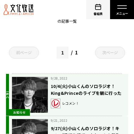
KちゃんNEWS
番組表
の記事一覧
1
前ページ
次ページ
9/28, 2022
10/4(火)小山くんのソロラジオ！
King&Princeのライブを観に行った
お話です！
レコメン！
お知らせ
9/21, 2022
9/27(火)小山くんのソロラジオ！キ