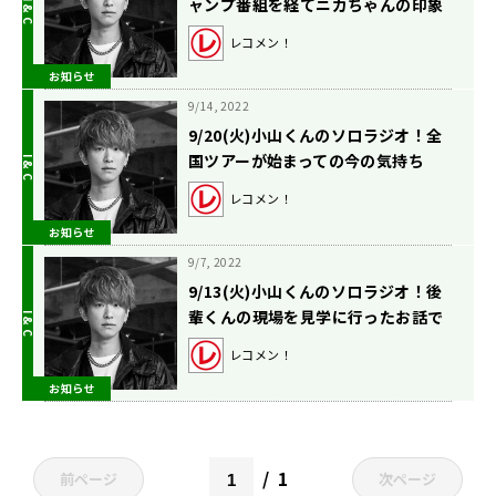
ャンプ番組を経てニカちゃんの印象
は？
レコメン！
お知らせ
9/14, 2022
9/20(火)小山くんのソロラジオ！全
国ツアーが始まっての今の気持ち
は？
レコメン！
お知らせ
9/7, 2022
9/13(火)小山くんのソロラジオ！後
輩くんの現場を見学に行ったお話で
す！
レコメン！
お知らせ
1
前ページ
次ページ