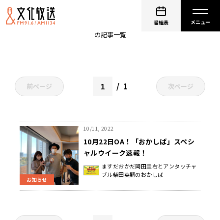
人力舎
番組表
の記事一覧
1
前ページ
次ページ
10/11, 2022
10月22日OA！「おかしば」スペシ
ャルウイーク速報！
ますだおかだ岡田圭右とアンタッチャ
ブル柴田英嗣のおかしば
お知らせ