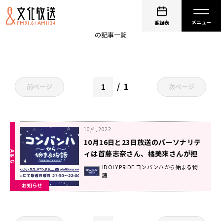
橘美來
番組表
の記事一覧
1
前ページ
次ページ
10/4, 2022
10月16日と23日放送のパーソナリテ
ィは首藤志奈さん、橘美來さんが担
当！！！メールも大募集！！！
IDOLY PRIDE コンバンハから始まる物
語
『IDOLY PRIDEコンバンハから始ま
お知らせ
る物語』