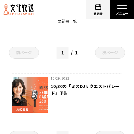
浜田省吾
番組表
の記事一覧
1
前ページ
次ページ
10/29, 2022
10/30の「ミスDJリクエストパレー
ド」予告
お知らせ