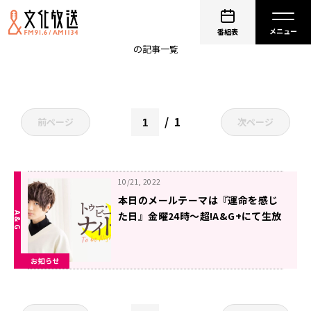
生放送
番組表
の記事一覧
1
前ページ
次ページ
10/21, 2022
本日のメールテーマは『運命を感じ
た日』金曜24時～超!A&G+にて生放
送「千葉翔也のトゥー・ビー・ナイ
ト」
お知らせ