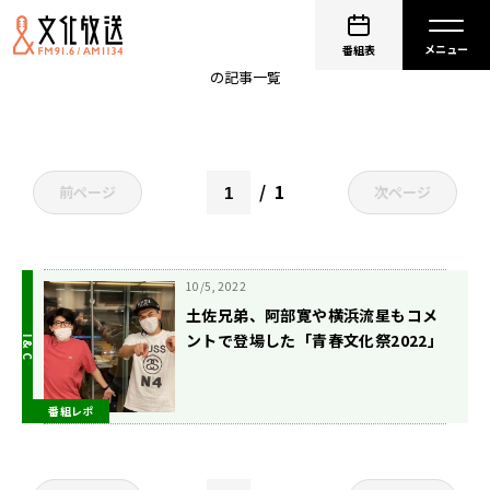
阿部寛
番組表
の記事一覧
1
前ページ
次ページ
10/5, 2022
土佐兄弟、阿部寛や横浜流星もコメ
ントで登場した「青春文化祭2022」
について振り返る
番組レポ