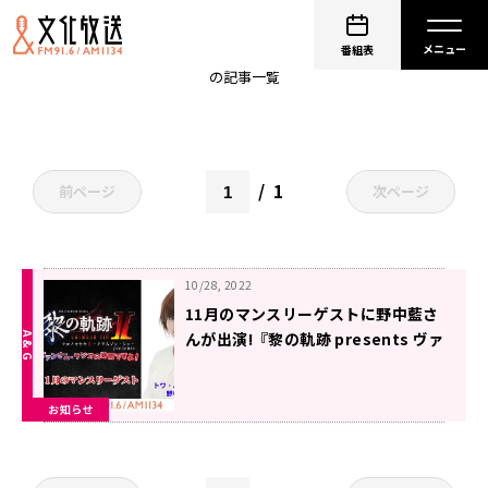
黎の軌跡
番組表
の記事一覧
1
前ページ
次ページ
10/28, 2022
11月のマンスリーゲストに野中藍さ
んが出演!『黎の軌跡 presents ヴァ
ンさん、ラジオの時間ですよ！』
お知らせ