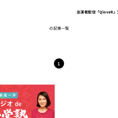
出演者
配信「QloveR」
2代目
の記事一覧
1