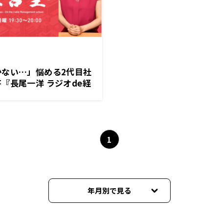
かない…」悩める2代目社
『長尾一洋 ラジオde経
（月）放送
1
年月別で見る