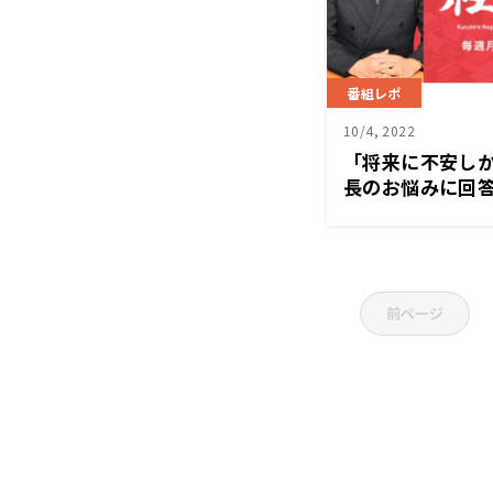
番組レポ
10/4, 2022
「将来に不安し
長のお悩みに回答
営塾』10月3日
前ページ