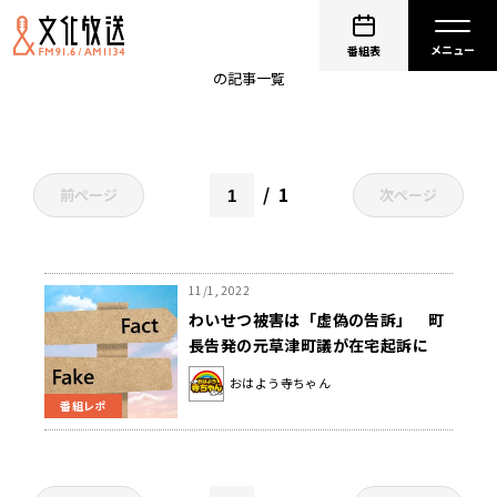
わいせつ被害
番組表
の記事一覧
1
前ページ
次ページ
11/1, 2022
わいせつ被害は「虚偽の告訴」 町
長告発の元草津町議が在宅起訴に
おはよう寺ちゃん
番組レポ