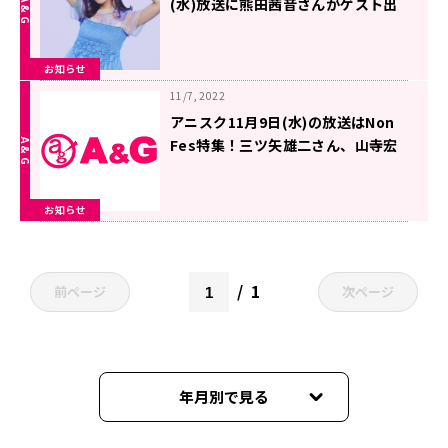
(水)放送に熊田茜音さんがゲスト出
演！
お知らせ
11/7, 2022
アニスク11月9日(水)の放送はNon
Fes特集！三ツ矢雄二さん、山寺宏
一さんのコメントも！
お知らせ
1
前ページ
次ページ
年月別で見る