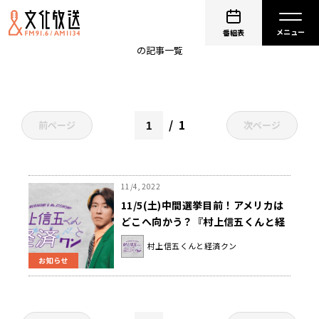
トランプ
番組表
の記事一覧
1
前ページ
次ページ
11/4, 2022
11/5(土)中間選挙目前！アメリカは
どこへ向かう？『村上信五くんと経
済クン』
村上信五くんと経済クン
お知らせ