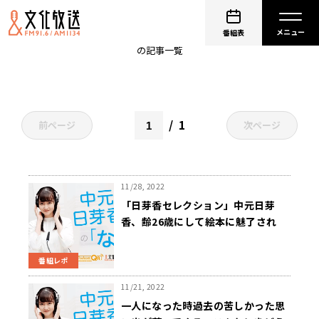
中元日芽香
番組表
の記事一覧
1
前ページ
次ページ
11/28, 2022
「日芽香セレクション」中元日芽
香、齢26歳にして絵本に魅了され
る。「心が温まるってこういうこと
か」
番組レポ
11/21, 2022
一人になった時過去の苦しかった思