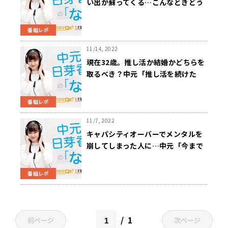
い出が蘇ってくる…こんなときどう
すれば良い？中元「私もちょっと経
験があって、すごく独特」
番組レポ
11/14, 2022
現在32歳。推し活か結婚かどちらを
取るべき？中元「推し活を続けた
い！と、結婚したい！のどっちがよ
り強いですか？」
番組レポ
11/7, 2022
キャパシティオーバーでメンタルを
崩してしまった人に…中元「今まで
一人で乗り越えてこれちゃったタイ
プ」
番組レポ
1
前ページ
次ページ