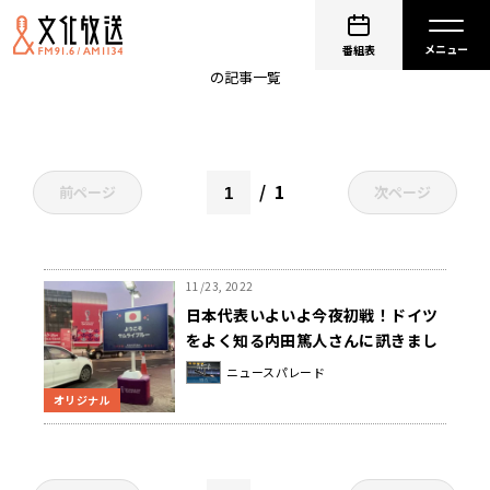
内田篤人
番組表
の記事一覧
1
前ページ
次ページ
11/23, 2022
日本代表いよいよ今夜初戦！ドイツ
をよく知る内田篤人さんに訊きまし
た
ニュースパレード
オリジナル