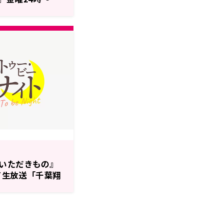
千葉翔也のトゥ
いただきもの』
にて生放送「千葉翔
ト」