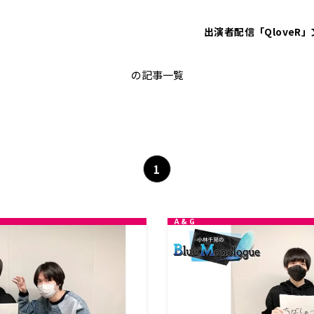
出演者
配信「QloveR」
千葉翔也
の記事一覧
1