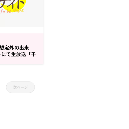
想定外の出来
G+にて生放送「千
ナイト」
次ページ