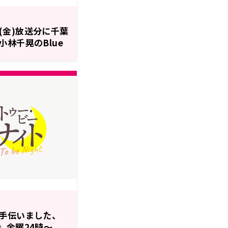
日(金)放送分に千葉
林千晃のBlue
手伝いました、
』金曜24時～