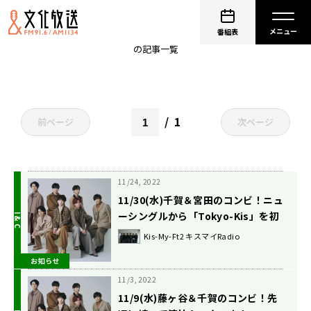
千賀健永
番組表
の記事一覧
1
前ページ
次ページ
11/24, 2022
11/30(水)千賀＆宮田のコンビ！ニュ
ーシングルから「Tokyo-Kis」を初
オンエア！
Kis-My-Ft2 キスマイRadio
お知らせ
11/3, 2022
11/9(水)藤ヶ谷＆千賀のコンビ！先