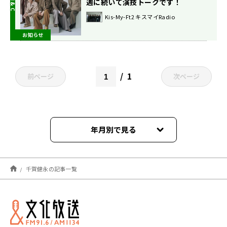
週に続いて演技トークです！
Kis-My-Ft2 キスマイRadio
お知らせ
1
前ページ
次ページ
年月別で見る
2026年08月
千賀健永の記事一覧
2026年07月
2026年06月