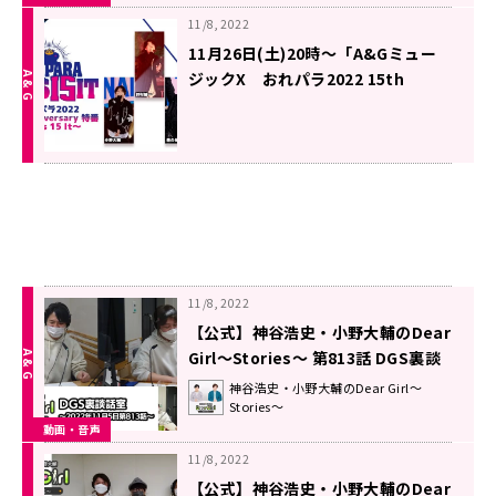
11/8, 2022
11月26日(土)20時～「A&Gミュー
ジックX おれパラ2022 15th
Anniversary 特番 ～This 15 It～」
を放送！
11/8, 2022
【公式】神谷浩史・小野大輔のDear
Girl〜Stories〜 第813話 DGS裏談
話室 (2022年11月5日放送分)
神谷浩史・小野大輔のDear Girl～
Stories～
動画・音声
11/8, 2022
【公式】神谷浩史・小野大輔のDear