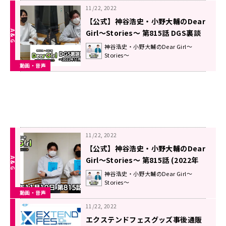
11/22, 2022
【公式】神谷浩史・小野大輔のDear
Girl〜Stories〜 第815話 DGS裏談
話室 (2022年11月19日放送分)
神谷浩史・小野大輔のDear Girl～
Stories～
動画・音声
11/22, 2022
【公式】神谷浩史・小野大輔のDear
Girl〜Stories〜 第815話 (2022年
11月19日放送分)
神谷浩史・小野大輔のDear Girl～
Stories～
動画・音声
11/22, 2022
エクステンドフェスグッズ事後通販