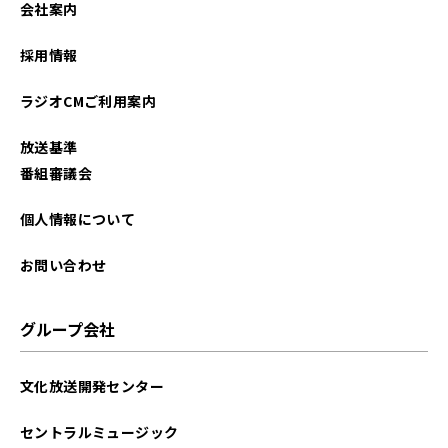
会社案内
2025年12月
採用情報
2025年11月
ラジオCMご利用案内
2025年10月
放送基準
2025年09月
番組審議会
2025年08月
個人情報について
2025年07月
お問い合わせ
2025年06月
グループ会社
2025年05月
文化放送開発センター
2025年04月
セントラルミュージック