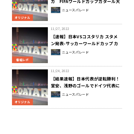
カ FIFAワールドカップカタール大
会
ニュースパレード
オリジナル
11/27, 2022
【速報】日本VSコスタリカ スタメ
ン発表-サッカーワールドカップ カ
タール大会
ニュースパレード
番組レポ
11/24, 2022
【結果速報】日本代表が逆転勝利！
堂安、浅野のゴールでドイツ代表に
勝利！
ニュースパレード
オリジナル