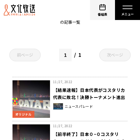
日本代表
番組表
の記事一覧
1
前ページ
次ページ
11/27, 2022
【結果速報】日本代表がコスタリカ
代表に敗北！決勝トーナメント進出
の行方はスペイン戦へ！
ニュースパレード
オリジナル
11/27, 2022
【前半終了】日本０−０コスタリ