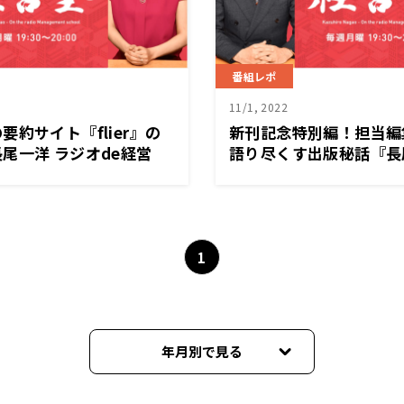
番組レポ
11/1, 2022
約サイト『flier』の
新刊記念特別編！担当編
尾一洋 ラジオde経営
語り尽くす出版秘話『長尾
（月）放送
経営塾』10月31日（月
1
年月別で見る