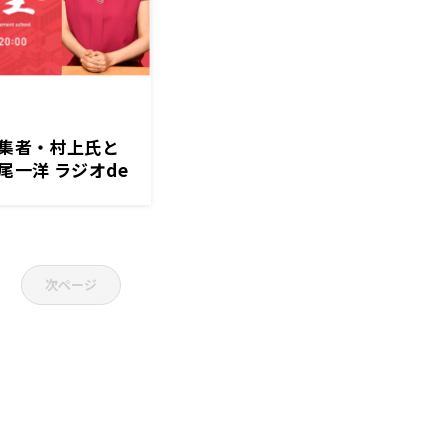
集者・村上氏と
一洋 ラジオde
）放送
次ページ