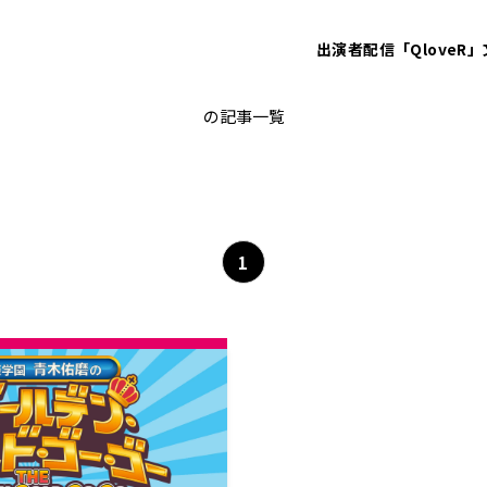
出演者
配信「QloveR」
若井友希
の記事一覧
1