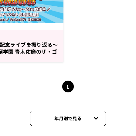
年記念ライブを振り返る～
園祭学園 青木佑磨のザ・ゴ
ルド・ゴー・ゴー』
1
年月別で見る