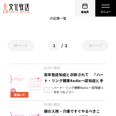
認知症
番組表
の記事一覧
1
前ページ
次ページ
11/27, 2022
若年性認知症と診断されて 『ハー
ト・リング健康Radio～認知症と手
をつなごう〜 』
ハート・リング健康Radio ～認知症と
手をつなごう～
番組レポ
11/20, 2022
親の入院・介護ですぐやるべきこ