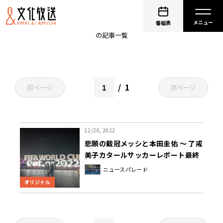
内田篤人
番組表
の記事一覧
1
前ページ
次ページ
12/20, 2022
悲願の戴冠メッシと本田圭佑 ～ 了戒
美子カタールサッカーレポート最終
回
ニュースパレード
オリジナル