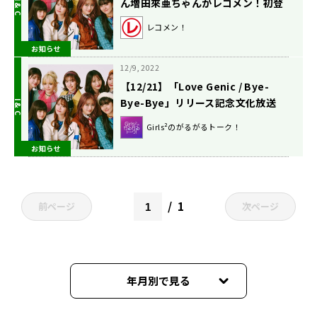
ん増田來亜ちゃんがレコメン！初登
場！
レコメン！
お知らせ
12/9, 2022
【12/21】「Love Genic / Bye-
Bye-Bye」リリース記念文化放送
『Girls²のがるがるトーク！』公開
Girls²のがるがるトーク！
収録＆直筆サイン入りCDお渡し会開
お知らせ
催決定！
1
前ページ
次ページ
年月別で見る