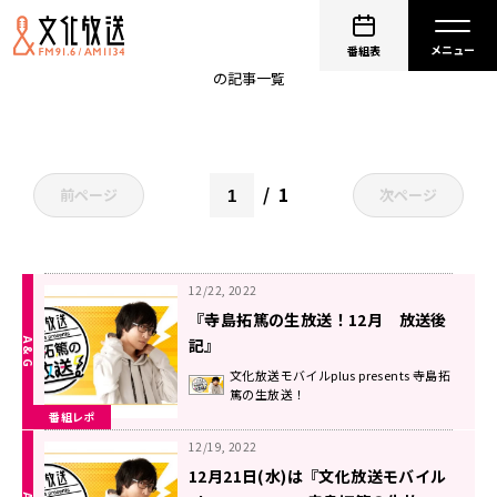
寺島拓篤
番組表
の記事一覧
1
前ページ
次ページ
12/22, 2022
『寺島拓篤の生放送！12月 放送後
記』
文化放送モバイルplus presents 寺島拓
篤の生放送！
番組レポ
12/19, 2022
12月21日(水)は『文化放送モバイル