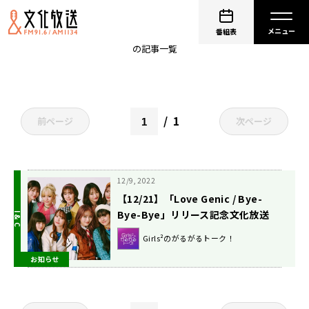
小川桜花
番組表
の記事一覧
1
前ページ
次ページ
12/9, 2022
【12/21】「Love Genic / Bye-
Bye-Bye」リリース記念文化放送
『Girls²のがるがるトーク！』公開
Girls²のがるがるトーク！
収録＆直筆サイン入りCDお渡し会開
お知らせ
催決定！