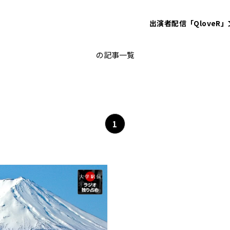
出演者
配信「QloveR」
沖縄
の記事一覧
1