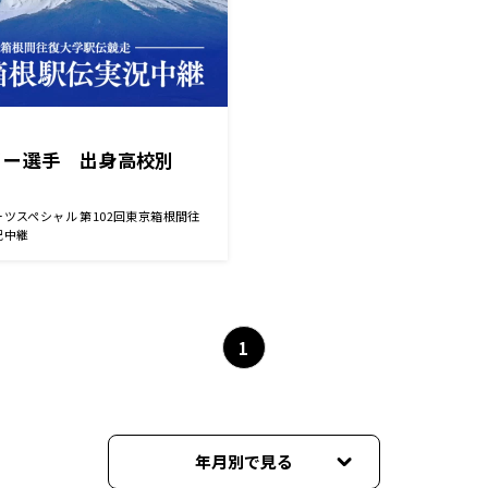
リー選手 出身高校別
ツスペシャル 第102回東京箱根間往
況中継
1
年月別で見る