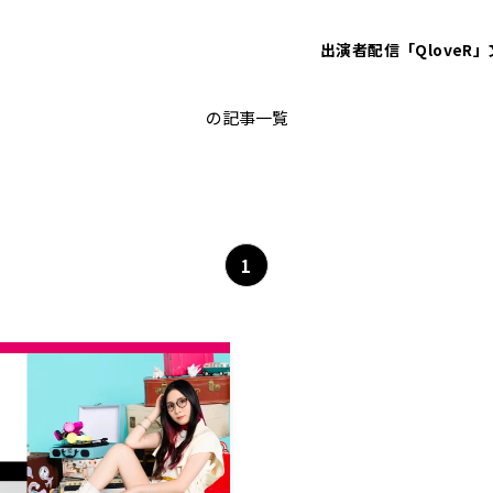
出演者
配信「QloveR」
神ラボ
の記事一覧
1