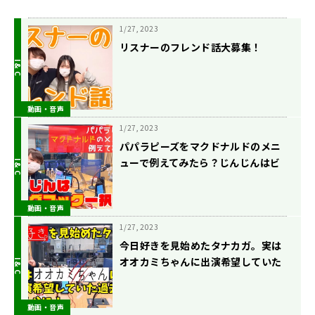
1/27, 2023
リスナーのフレンド話大募集！
動画・音声
1/27, 2023
パパラピーズをマクドナルドのメニ
ューで例えてみたら？じんじんはビ
ッグマック一択！？
動画・音声
1/27, 2023
今日好きを見始めたタナカガ。実は
オオカミちゃんに出演希望していた
過去が明らかに！
動画・音声