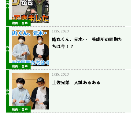
動画・音声
1/25, 2023
鮨丸くん、元木… 養成所の同期た
ちは今！？
動画・音声
1/25, 2023
土佐兄弟 入試あるある
動画・音声