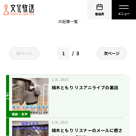
パパラピーズ
番組表
の記事一覧
3
前ページ
次ページ
1/31, 2023
楠木ともり リスアニライブの裏話
動画・音声
1/31, 2023
楠木ともり リスナーのメールに癒さ