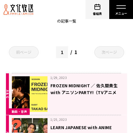
大西洋平
番組表
の記事一覧
1
前ページ
次ページ
1/29, 2023
FROZEN MIDNIGHT ／ 佐久間貴生
with アニソンPARTY!（TVアニメ
『氷属性男子とクールな同僚女子』
オープニングテーマ)【歌ってみた】
動画・音声
1/25, 2023
LEARN JAPANESE with ANIME