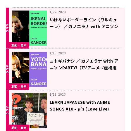
1/22, 2023
いけないボーダーライン（ワルキュ
ーレ） ／ カノエラナ with アニソン
PARTY!（TVアニメ『マクロスΔ』
挿入歌)【歌ってみた】
動画・音声
1/15, 2023
ヨトギバナシ ／ カノエラナ with ア
ニソンPARTY!（TVアニメ『虚構推
理 Season2』オープニングテーマ)
【歌ってみた】
動画・音声
1/11, 2023
LEARN JAPANESE with ANIME
SONGS #10 – μ’s (Love Live!
School Idol Project) ‘Snow
halation’
動画・音声