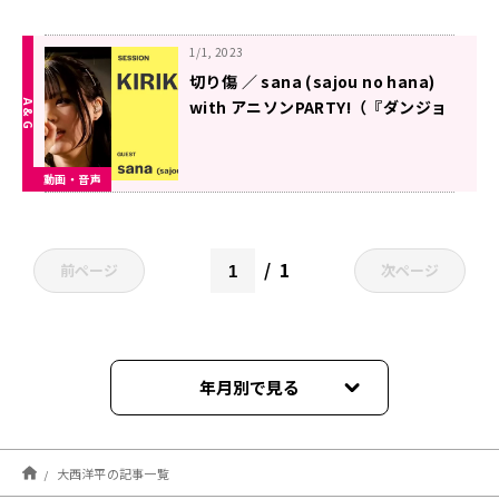
1/1, 2023
切り傷 ／ sana (sajou no hana)
with アニソンPARTY!（『ダンジョ
ンに出会いを求めるのは間違ってい
るだろうかIV 深章 厄災篇』EDテー
動画・音声
マ)【歌ってみた】
1
前ページ
次ページ
年月別で見る
2023年03月
大西洋平の記事一覧