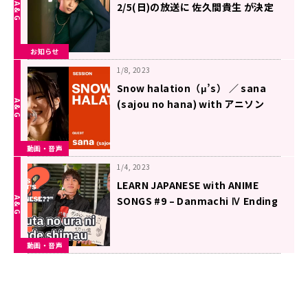
2/5(日)の放送に 佐久間貴生 が決定
文化放送スタジオから世界に向けて
スタジオセッションをお届け
お知らせ
1/8, 2023
Snow halation（μ’s） ／ sana
(sajou no hana) with アニソン
PARTY!（TVアニメ『ラブライブ!』
より)【歌ってみた】
動画・音声
1/4, 2023
LEARN JAPANESE with ANIME
SONGS #9 – Danmachi Ⅳ Ending
‘KIRIKIZU’
動画・音声