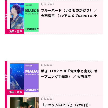
1/10, 2023
ブルーバード（いきものがかり） ／
大西洋平 （TVアニメ『NARUTO-ナ
ルト- 疾風伝』オープニングテー
マ） – サウジアニメエキスポ2022
動画・音声
ライブステージ
1/9, 2023
瞬き（TVアニメ『佐々木と宮野』オ
ープニング主題歌） ／ 大西洋平
（from ミラクルチンパンジー） –
サウジアニメエキスポ2022 ライブ
動画・音声
ステージ
1/8, 2023
『アニソンPARTY!』 1/29(日)・