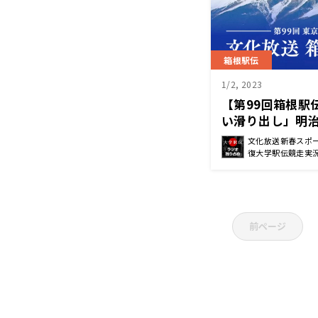
箱根駅伝
1/2, 2023
【第99回箱根駅
い滑り出し」明
往路終了後コメ
文化放送新春スポー
復大学駅伝競走実
前ページ