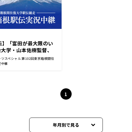
伝】「富田が最大限のい
治大学・山本佑樹監督、
ント
ツスペシャル 第102回東京箱根間往
況中継
1
年月別で見る