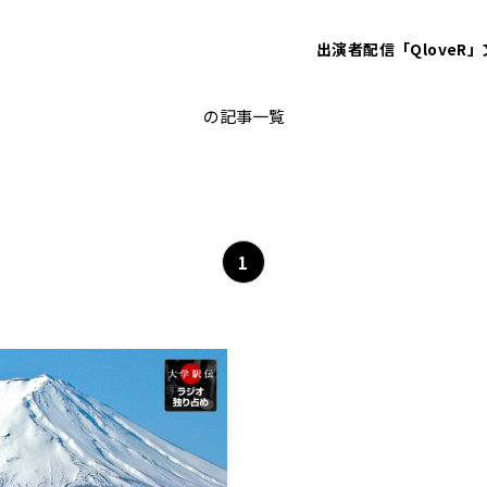
出演者
配信「QloveR」
山本佑樹
の記事一覧
1