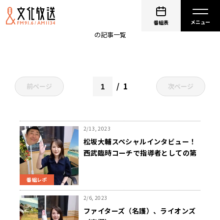
ちふれホールディングス
番組表
の記事一覧
1
前ページ
次ページ
2/13, 2023
松坂大輔スペシャルインタビュー！
西武臨時コーチで指導者としての第
一歩
甦る 岩本勉との投げ合いの記憶
番組レポ
2/6, 2023
ファイターズ（名護）、ライオンズ