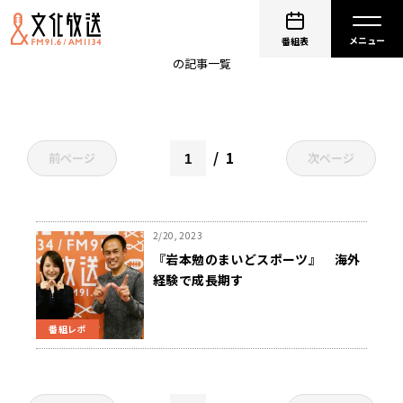
ちふれASエルフェン埼玉マリ
番組表
の記事一覧
1
前ページ
次ページ
2/20, 2023
『岩本勉のまいどスポーツ』 海外
経験で成長期す
早稲田大学 花田勝彦監督の 駅伝強化
プロジェクト
番組レポ