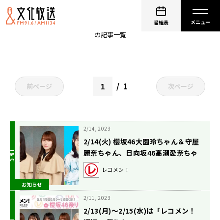
守屋麗奈
番組表
の記事一覧
1
前ページ
次ページ
2/14, 2023
2/14(火) 櫻坂46大園玲ちゃん＆守屋
麗奈ちゃん、日向坂46高瀬愛奈ちゃ
んが生登場します！
レコメン！
お知らせ
2/11, 2023
2/13(月)～2/15(水)は「レコメン！