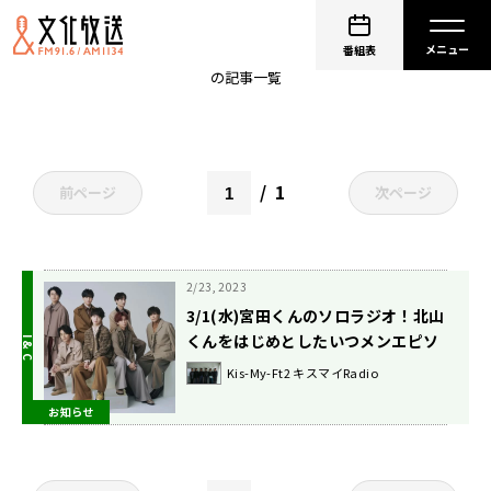
宮田俊哉
番組表
の記事一覧
1
前ページ
次ページ
2/23, 2023
3/1(水)宮田くんのソロラジオ！北山
くんをはじめとしたいつメンエピソ
ード！
Kis-My-Ft2 キスマイRadio
お知らせ