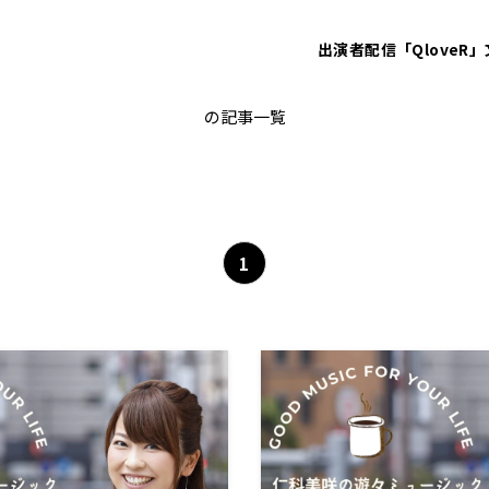
出演者
配信「QloveR」
遊々ミュージック
の記事一覧
1