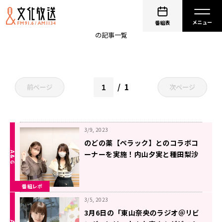
内山夕実
番組表
の記事一覧
1
前ページ
次ページ
3/9, 2023
のどの薬【ペラック】とのコラボコ
ーナーを実施！内山夕実と種田梨沙
が萌え＆ドSセリフを披露！ ～3月8
日放送『夕実＆梨沙のラフストーリ
番組レポ
ーは突然に』
3/5, 2023
3月6日の「東山奈央のラジオ＠リビ